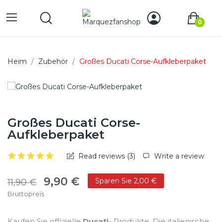
0
Heim
Zubehör
Großes Ducati Corse-Aufkleberpaket
Großes Ducati Corse-
Aufkleberpaket
Read reviews (
3
)
Write a review
9,90 €
Sparen Sie 2,00 €
11,90 €
Bruttopreis
Kaufen Sie offizielle
Ducati-
Produkte. Die italienische