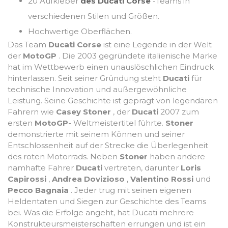
20 Aufkleber
des Ducati Corse
-Teams in
verschiedenen Stilen und Größen.
Hochwertige Oberflächen.
Das Team
Ducati Corse
ist eine Legende in der Welt
der
MotoGP
. Die 2003 gegründete italienische Marke
hat im Wettbewerb einen unauslöschlichen Eindruck
hinterlassen. Seit seiner Gründung steht
Ducati
für
technische Innovation und außergewöhnliche
Leistung. Seine Geschichte ist geprägt von legendären
Fahrern wie
Casey Stoner
, der
Ducati
2007 zum
ersten
MotoGP-
Weltmeistertitel führte.
Stoner
demonstrierte mit seinem Können und seiner
Entschlossenheit auf der Strecke die Überlegenheit
des roten Motorrads. Neben
Stoner
haben andere
namhafte Fahrer
Ducati
vertreten, darunter
Loris
Capirossi
,
Andrea Dovizioso
,
Valentino Rossi
und
Pecco Bagnaia
. Jeder trug mit seinen eigenen
Heldentaten und Siegen zur Geschichte des Teams
bei. Was die Erfolge angeht, hat Ducati mehrere
Konstrukteursmeisterschaften errungen und ist ein