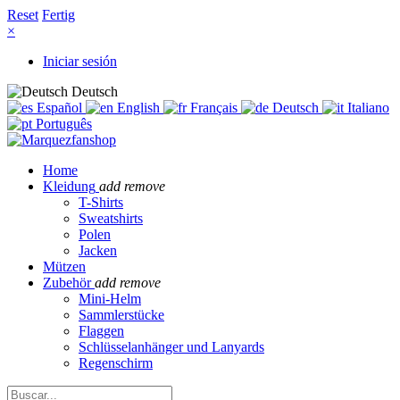
Reset
Fertig
×
Iniciar sesión
Deutsch
Español
English
Français
Deutsch
Italiano
Português
Home
Kleidung
add
remove
T-Shirts
Sweatshirts
Polen
Jacken
Mützen
Zubehör
add
remove
Mini-Helm
Sammlerstücke
Flaggen
Schlüsselanhänger und Lanyards
Regenschirm