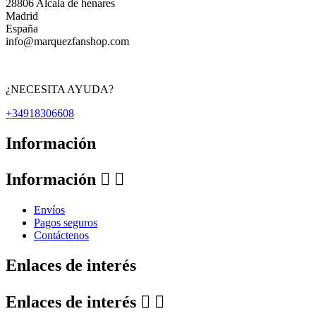
28806 Alcala de henares
Madrid
España
info@marquezfanshop.com
¿NECESITA AYUDA?
+34918306608
Información
Información


Envíos
Pagos seguros
Contáctenos
Enlaces de interés
Enlaces de interés

