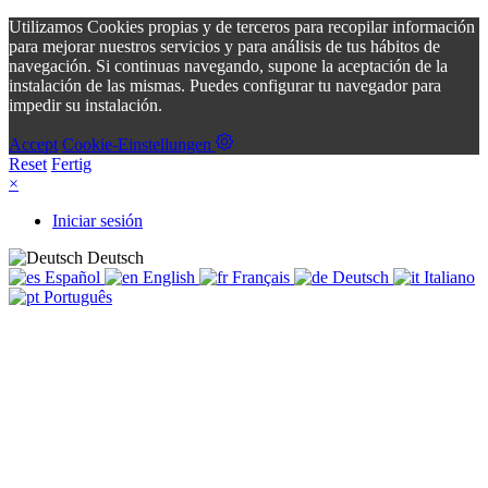
Utilizamos Cookies propias y de terceros para recopilar información
para mejorar nuestros servicios y para análisis de tus hábitos de
navegación. Si continuas navegando, supone la aceptación de la
instalación de las mismas. Puedes configurar tu navegador para
impedir su instalación.
Accept
Cookie-Einstellungen
Reset
Fertig
×
Iniciar sesión
Deutsch
Español
English
Français
Deutsch
Italiano
Português