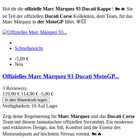
Hol dir die
offizielle Marc Márquez 93 Ducati Kappe
! 🏍️🔥 Sie
ist Teil der offiziellen
Ducati Corse
Kollektion, dem Team, für das
Marc Márquez in
der MotoGP
fährt. 🎯💥
Schnellansicht
-5,00 €
Neu
Offizielles Marc Márquez 93 Ducati MotoGP...
3
Review(s)
119,90 €
114,90 €
-5,00 €
In den Warenkorb legen
Verfügbarkeit:
10 Auf Lager
Zeig deine Begeisterung für
Marc Márquez
und das
Ducati Corse
Team mit diesem fantastischen offiziellen Sweatshirt. Ein modernes
und exklusives Design, das Stil, Komfort und die Essenz des
Motorradsports auf höchstem Niveau vereint. 🏍️🔥