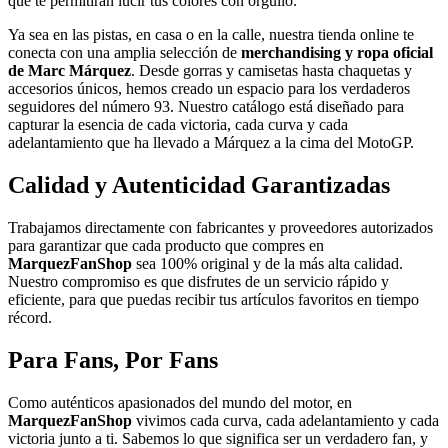
que te permitirán lucir tus colores con orgullo.
Ya sea en las pistas, en casa o en la calle, nuestra tienda online te
conecta con una amplia selección de
merchandising y ropa oficial
de Marc Márquez
. Desde gorras y camisetas hasta chaquetas y
accesorios únicos, hemos creado un espacio para los verdaderos
seguidores del número 93. Nuestro catálogo está diseñado para
capturar la esencia de cada victoria, cada curva y cada
adelantamiento que ha llevado a Márquez a la cima del MotoGP.
Calidad y Autenticidad Garantizadas
Trabajamos directamente con fabricantes y proveedores autorizados
para garantizar que cada producto que compres en
MarquezFanShop
sea 100% original y de la más alta calidad.
Nuestro compromiso es que disfrutes de un servicio rápido y
eficiente, para que puedas recibir tus artículos favoritos en tiempo
récord.
Para Fans, Por Fans
Como auténticos apasionados del mundo del motor, en
MarquezFanShop
vivimos cada curva, cada adelantamiento y cada
victoria junto a ti. Sabemos lo que significa ser un verdadero fan, y