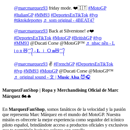
@marcmarquez93
friday mode. ❤️🇮🇹
#MotoGP
#ItalianGP
#MM93
#DeportesEnTikTok
#fyp
#tiktokdeportes
♬ som original - 4BEAT47
@marcmarquez93
Back at Silverstone! ✊❤️
#DeportesEnTikTok
#MotoGP
#BritishGP
#fyp
#MM93
@Ducati Corse @MotoGP™
♬ nhạc nền - L
i o n 🧸્᭄͜͡ - 𝐋 ｉ ⵔ 𝐧🧸્᭄͜͡
@marcmarquez93
✌️
#FrenchGP
#DeportesEnTikTok
#fyp
#MM93
#MotoGP
@Ducati Corse @MotoGP™
♬ original sound - 文 | 𝐌𝐮𝐬𝐢𝐜 𝐀𝐥𝐬𝐚 😈🎧
MarquezFanShop | Ropa y Merchandising Oficial de Marc
Márquez 🏍️🔥
En
MarquezFanShop
, somos fanáticos de la velocidad y la pasión
que representa Marc Márquez en el mundo del MotoGP. Nuestra
misión es ofrecerte la mejor experiencia como seguidor del icónico
piloto español, brindándote acceso a productos oficiales y exclusivos