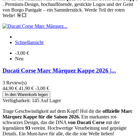
. Premium-Design, hochauflösende, gestickte Logos und der Geist
von Borgo Panigale – ein Sammlerstück. Werde Teil der roten
Welle! 🎯💥
Schnellansicht
-3,00 €
Neu
Ducati Corse Marc Márquez Kappe 2026 |...
3
Review(s)
44,90 €
41,90 €
-3,00 €
In den Warenkorb legen
Verfügbarkeit:
145 Auf Lager
Trage Geschwindigkeit auf dem Kopf! Hol dir die
offizielle Marc
Márquez Kappe für die Saison 2026.
Ein markantes rot-
schwarzes Design, das die DNA
von Ducati Corse
mit der
legendären
93
vereint. Hochwertige Verarbeitung und geprägte
Details. Ein Must-have für alle, die die rote Welle lieben!