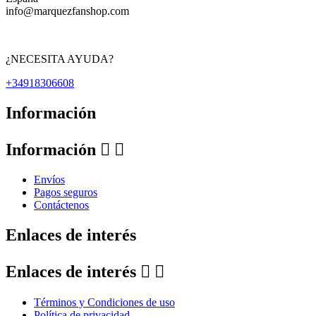
info@marquezfanshop.com
¿NECESITA AYUDA?
+34918306608
Información
Información


Envíos
Pagos seguros
Contáctenos
Enlaces de interés
Enlaces de interés


Términos y Condiciones de uso
Política de privacidad