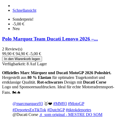
Schnellansicht
Sonderpreis!
-5,00 €
Neu
Polo Marquez Team Ducati Lenovo 2026 –...
2
Review(s)
99,90 €
94,90 €
-5,00 €
In den Warenkorb legen
Verfügbarkeit:
8 Auf Lager
Offizielles Marc Márquez und Ducati MotoGP 2026 Poloshirt.
Hergestellt aus
80 % Elastan
für optimalen Tragekomfort und
erstklassige Qualität.
Rot-schwarzes
Design mit
Ducati Corse
Logo und Sponsorenaufdrucken. Ideal für echte Motorradrennsport-
Fans. 🏍️🔥
@marcmarquez93
🥇❤️
#MM93
#MotoGP
#DeportesEnTikTok
#DutchGP
#tiktokdeportes
@Ducati Corse
♬ som original - MESTRE DO SOM