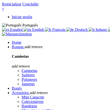
Reinicializar
Concluído
×
Iniciar sesión
Português
Español
English
Français
Deutsch
Italiano
Home
Roupas
add
remove
Camisetas
add
remove
Camisetas
Suéteres
Poloneses
Jaquetas
Bonés
Acessórios
add
remove
Mini Capacete
Colecionáveis
Bandeiras