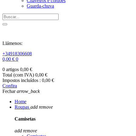
Chaveiros e cordões
Guarda-chuva
Llámenos:
+34918306608
0,00 €
0
0 artigos
0,00 €
Total (com IVA)
0,00 €
Impostos incluídos :
0,00 €
Confira
Fechar
arrow_back
Home
Roupas
add
remove
Camisetas
add
remove