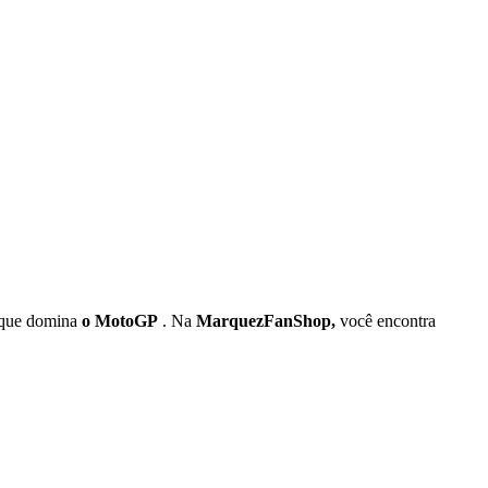
 que domina
o MotoGP
. Na
MarquezFanShop,
você encontra