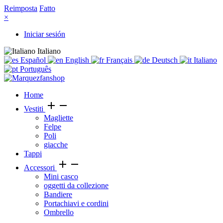
Reimposta
Fatto
×
Iniciar sesión
Italiano
Español
English
Français
Deutsch
Italiano
Português
Home
add
remove
Vestiti
Magliette
Felpe
Poli
giacche
Tappi
add
remove
Accessori
Mini casco
oggetti da collezione
Bandiere
Portachiavi e cordini
Ombrello