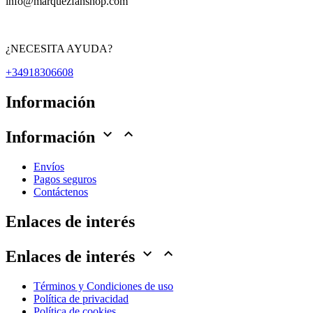
info@marquezfanshop.com
¿NECESITA AYUDA?
+34918306608
Información


Información
Envíos
Pagos seguros
Contáctenos
Enlaces de interés


Enlaces de interés
Términos y Condiciones de uso
Política de privacidad
Política de cookies