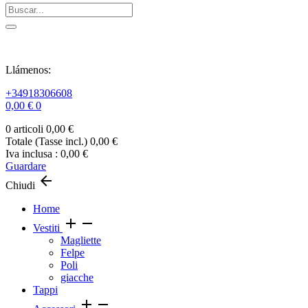
Llámenos:
+34918306608
0,00 €
0
0 articoli
0,00 €
Totale (Tasse incl.)
0,00 €
Iva inclusa :
0,00 €
Guardare
arrow_back
Chiudi
Home
add
remove
Vestiti
Magliette
Felpe
Poli
giacche
Tappi
add
remove