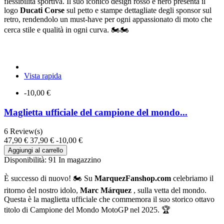
flessibilità sportiva. Il suo iconico design rosso e nero presenta il
logo
Ducati Corse
sul petto e stampe dettagliate degli sponsor sul
retro, rendendolo un must-have per ogni appassionato di moto che
cerca stile e qualità in ogni curva. 🏍️🏍️
Vista rapida
-10,00 €
Maglietta ufficiale del campione del mondo...
6
Review(s)
47,90 €
37,90 €
-10,00 €
Aggiungi al carrello
Disponibilità:
91 In magazzino
È successo di nuovo! 🏍️ Su
MarquezFanshop.com
celebriamo il
ritorno del nostro idolo,
Marc Márquez
, sulla vetta del mondo.
Questa è la maglietta ufficiale che commemora il suo storico ottavo
titolo di Campione del Mondo MotoGP nel 2025. 🏆