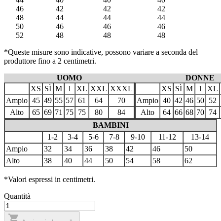
46
42
42
42
48
44
44
44
50
46
46
46
52
48
48
48
*Queste misure sono indicative, possono variare a seconda del
produttore fino a 2 centimetri.
UOMO
DONNE
XS
SÌ
M
l
XL
XXL
XXXL
XS
SÌ
M
l
XL
Ampio
45
49
55
57
61
64
70
Ampio
40
42
46
50
52
Alto
65
69
71
75
75
80
84
Alto
64
66
68
70
74
BAMBINI
1-2
3-4
5-6
7-8
9-10
11-12
13-14
Ampio
32
34
36
38
42
46
50
Alto
38
40
44
50
54
58
62
*Valori espressi in centimetri.
Quantità
