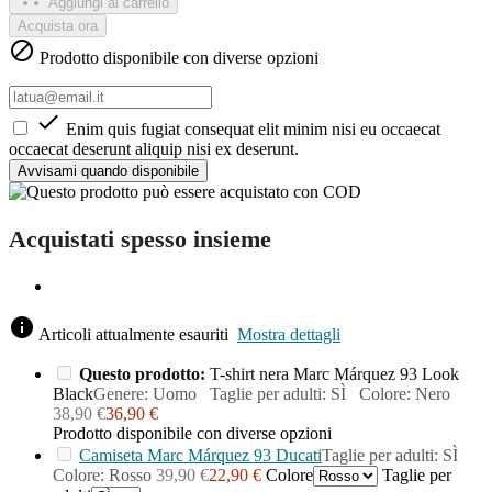
Aggiungi al carrello
Acquista ora

Prodotto disponibile con diverse opzioni

Enim quis fugiat consequat elit minim nisi eu occaecat
occaecat deserunt aliquip nisi ex deserunt.
Avvisami quando disponibile
Questo prodotto può essere acquistato con COD
Acquistati spesso insieme
info
Articoli attualmente esauriti
Mostra dettagli
Questo prodotto:
T-shirt nera Marc Márquez 93 Look
Black
Genere: Uomo Taglie per adulti: SÌ Colore: Nero
38,90 €
36,90 €
Prodotto disponibile con diverse opzioni
Camiseta Marc Márquez 93 Ducati
Taglie per adulti: SÌ
Colore: Rosso
39,90 €
22,90 €
Colore
Taglie per