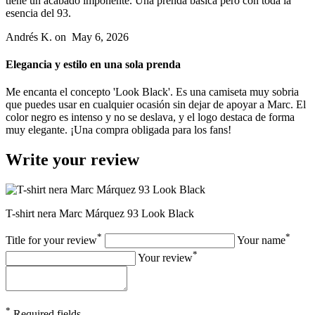
tiene un acabado imponente. Una prenda básica pero con toda la
esencia del 93.
Andrés K.
on
May 6, 2026
Elegancia y estilo en una sola prenda
Me encanta el concepto 'Look Black'. Es una camiseta muy sobria
que puedes usar en cualquier ocasión sin dejar de apoyar a Marc. El
color negro es intenso y no se deslava, y el logo destaca de forma
muy elegante. ¡Una compra obligada para los fans!
Write your review
T-shirt nera Marc Márquez 93 Look Black
*
*
Title for your review
Your name
*
Your review
*
Required fields